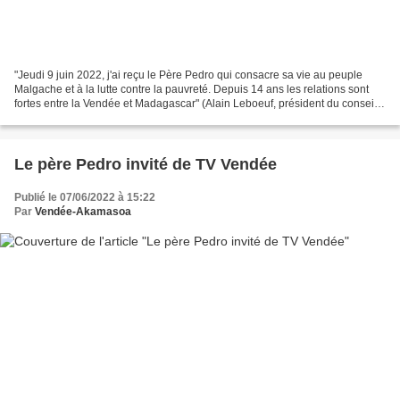
"Jeudi 9 juin 2022, j'ai reçu le Père Pedro qui consacre sa vie au peuple
Malgache et à la lutte contre la pauvreté. Depuis 14 ans les relations sont
fortes entre la Vendée et Madagascar" (Alain Leboeuf, président du conseil
départemental vendéen), 2ème...
Le père Pedro invité de TV Vendée
Publié le 07/06/2022 à 15:22
Par
Vendée-Akamasoa