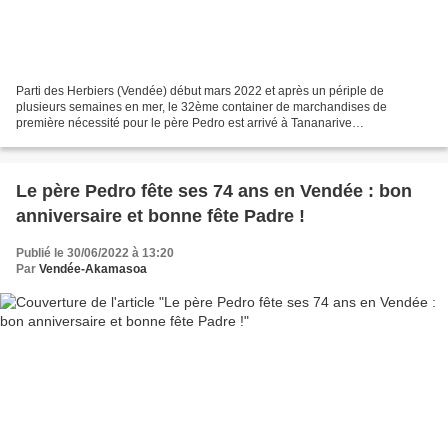
Parti des Herbiers (Vendée) début mars 2022 et après un périple de
plusieurs semaines en mer, le 32ème container de marchandises de
première nécessité pour le père Pedro est arrivé à Tananarive
(Madagascar), à la mi-juin, et va bénéficier une fois de...
Le père Pedro fête ses 74 ans en Vendée : bon
anniversaire et bonne fête Padre !
Publié le 30/06/2022 à 13:20
Par
Vendée-Akamasoa