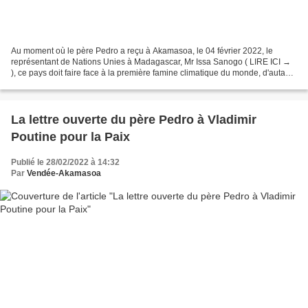
Au moment où le père Pedro a reçu à Akamasoa, le 04 février 2022, le
représentant de Nations Unies à Madagascar, Mr Issa Sanogo ( LIRE ICI →
), ce pays doit faire face à la première famine climatique du monde, d'autant
plus grave qu'elle est amplifiée...
La lettre ouverte du père Pedro à Vladimir
Poutine pour la Paix
Publié le 28/02/2022 à 14:32
Par
Vendée-Akamasoa