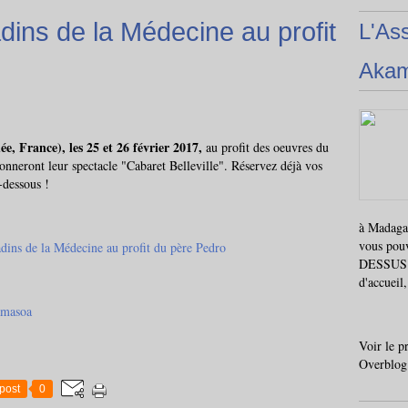
dins de la Médecine au profit
L'As
Aka
e, France), les 25 et 26 février 2017,
au profit des oeuvres du
nneront leur spectacle "Cabaret Belleville". Réservez déjà vos
i-dessous !
à Madagas
vous pou
DESSUS i
d'accueil
amasoa
Voir le p
Overblog
post
0