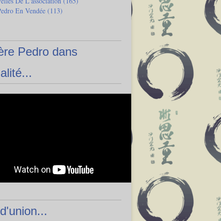
lles De L'association
(165)
Pedro En Vendée
(113)
ère Pedro dans
alité...
 d'union...