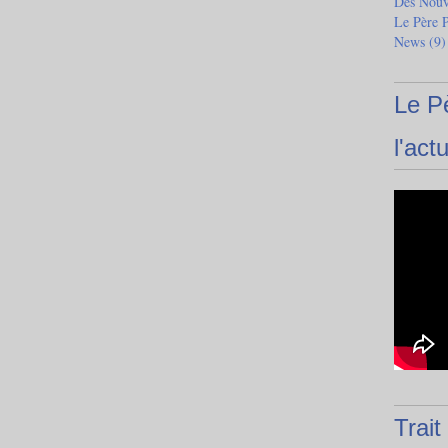
Des Nouve
Le Père 
News
(9)
Le P
l'actu
Trait