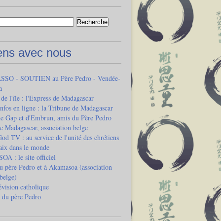
iens avec nous
SO - SOUTIEN au Père Pedro - Vendée-
a
 de l'île : l'Express de Madagascar
infos en ligne : la Tribune de Madagascar
de Gap et d'Embrun, amis du Père Pedro
e Madagascar, association belge
od TV : au service de l'unité des chrétiens
paix dans le monde
 : le site officiel
u père Pedro et à Akamasoa (association
 belge)
vision catholique
 du père Pedro