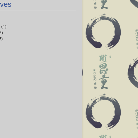
ives
(1)
5)
3)