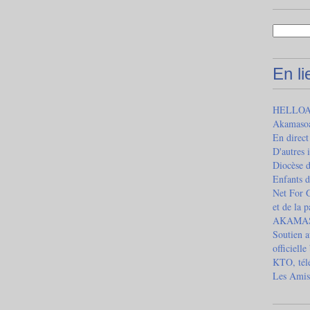
En l
HELLOAS
Akamaso
En direct
D'autres 
Diocèse 
Enfants d
Net For G
et de la 
AKAMASOA
Soutien a
officielle
KTO, télé
Les Amis