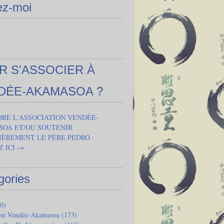
ez-moi
R S'ASSOCIER À
DÉE-AKAMASOA ?
DRE L'ASSOCIATION VENDÉE-
OA ET/OU SOUTENIR
IÈREMENT LE PÈRE PEDRO :
Z ICI →
gories
0)
ion Vendée-Akamasoa
(173)