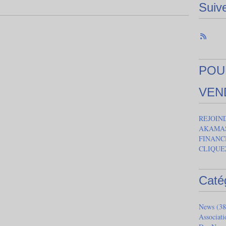
Suiv
POU
VEN
REJOIN
AKAMAS
FINANC
CLIQUE
Caté
News
(38
Associat