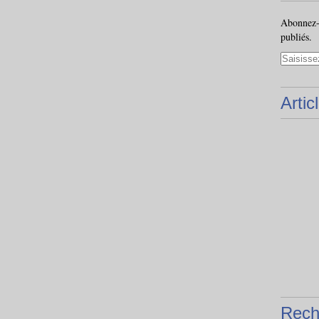
Abonnez-v
publiés.
Artic
Rech