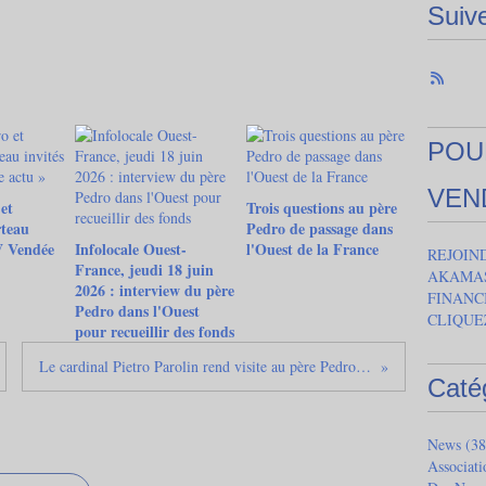
Suiv
POU
VEN
et
Trois questions au père
teau
Pedro de passage dans
V Vendée
Infolocale Ouest-
l'Ouest de la France
REJOIN
France, jeudi 18 juin
AKAMAS
2026 : interview du père
FINANC
Pedro dans l'Ouest
CLIQUE
pour recueillir des fonds
Le cardinal Pietro Parolin rend visite au père Pedro : le Vatican à Akamasoa
Caté
News
(38
Associat