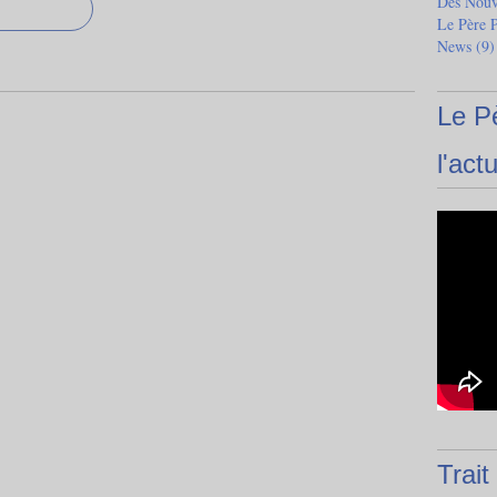
Des Nouve
Le Père 
News
(9)
Le P
l'actu
Trait