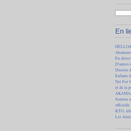
En l
HELLOAS
Akamaso
En direct
D'autres 
Diocèse 
Enfants d
Net For G
et de la 
AKAMASOA
Soutien a
officielle
KTO, télé
Les Amis