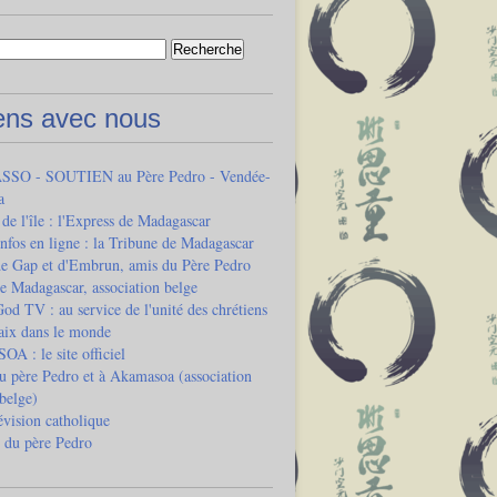
iens avec nous
SO - SOUTIEN au Père Pedro - Vendée-
a
 de l'île : l'Express de Madagascar
infos en ligne : la Tribune de Madagascar
de Gap et d'Embrun, amis du Père Pedro
e Madagascar, association belge
od TV : au service de l'unité des chrétiens
paix dans le monde
 : le site officiel
u père Pedro et à Akamasoa (association
 belge)
vision catholique
 du père Pedro