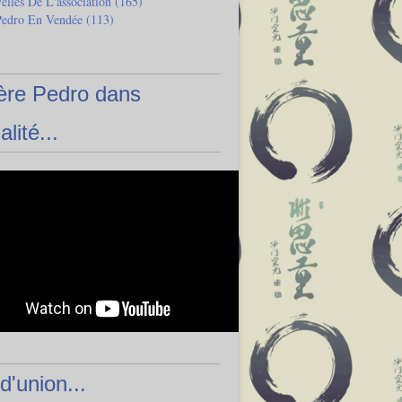
lles De L'association
(165)
Pedro En Vendée
(113)
ère Pedro dans
alité...
 d'union...