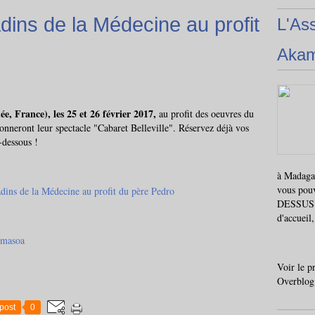
dins de la Médecine au profit
L'As
Aka
e, France), les 25 et 26 février 2017,
au profit des oeuvres du
nneront leur spectacle "Cabaret Belleville". Réservez déjà vos
i-dessous !
à Madagas
vous pou
DESSUS i
d'accueil
amasoa
Voir le p
Overblog
post
0