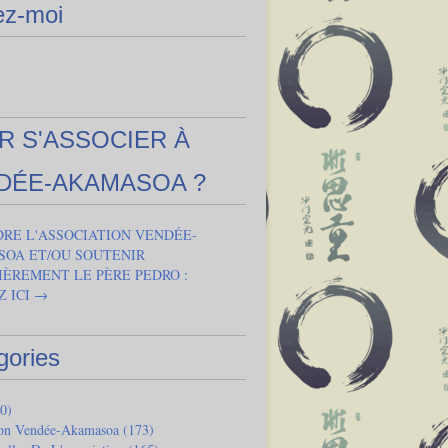
ez-moi
R S'ASSOCIER À
DÉE-AKAMASOA ?
DRE L'ASSOCIATION VENDÉE-
OA ET/OU SOUTENIR
IÈREMENT LE PÈRE PEDRO :
Z ICI →
gories
0)
ion Vendée-Akamasoa
(173)