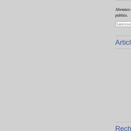
Abonnez-v
publiés.
Artic
Rech