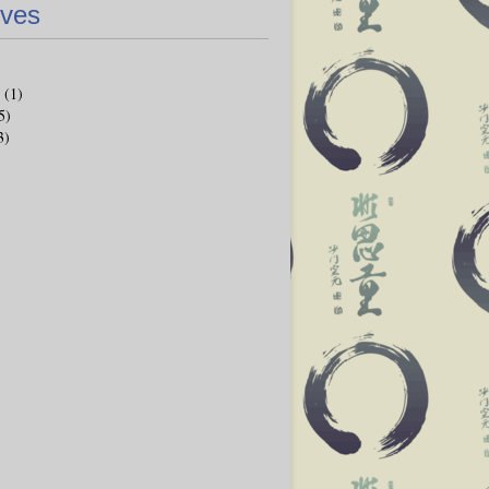
ives
(1)
5)
3)