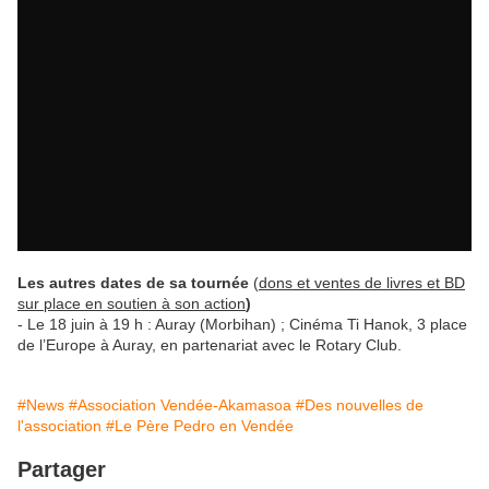
Les autres dates de sa tournée
(
dons et ventes de livres et BD
sur place en soutien à son action
)
- Le 18 juin à 19 h : Auray (Morbihan) ; Cinéma Ti Hanok, 3 place
de l’Europe à Auray, en partenariat avec le Rotary Club.
#News
#Association Vendée-Akamasoa
#Des nouvelles de
l'association
#Le Père Pedro en Vendée
Partager