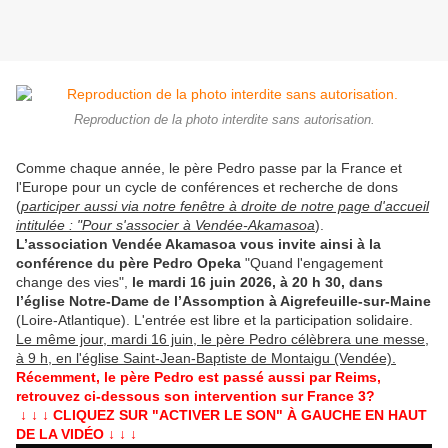
Reproduction de la photo interdite sans autorisation.
Comme chaque année, le père Pedro passe par la France et
l'Europe pour un cycle de conférences et recherche de dons
(
participer aussi via notre fenêtre à droite de notre page d'accueil
intitulée : "Pour s'associer à Vendée-Akamasoa
).
L’association Vendée Akamasoa
vous invite ainsi à la
conférence du père Pedro Opeka
"Quand l'engagement
change des vies",
le mardi 16 juin 2026, à 20 h 30, dans
l’église Notre-Dame de l’Assomption à Aigrefeuille-sur-Maine
(Loire-Atlantique). L'entrée est libre et la participation solidaire.
Le même jour, mardi 16 juin, le père Pedro célèbrera une messe,
à 9 h, en l'église Saint-Jean-Baptiste d
e Montaigu (Vendée).
Récemment, le père Pedro est passé aussi par Reims,
retrouvez ci-dessous son intervention sur France 3?
↓ ↓ ↓ CLIQUEZ SUR "ACTIVER LE SON" À GAUCHE EN HAUT
DE LA VIDÉO ↓ ↓ ↓