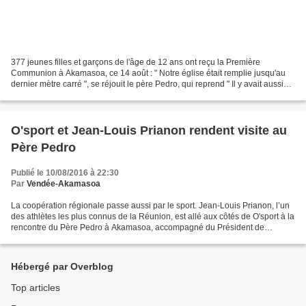
377 jeunes filles et garçons de l'âge de 12 ans ont reçu la Première
Communion à Akamasoa, ce 14 août : " Notre église était remplie jusqu'au
dernier mètre carré ", se réjouit le père Pedro, qui reprend " Il y avait aussi
une ambiance de prière et de...
O'sport et Jean-Louis Prianon rendent visite au
Père Pedro
Publié le 10/08/2016 à 22:30
Par
Vendée-Akamasoa
La coopération régionale passe aussi par le sport. Jean-Louis Prianon, l’un
des athlètes les plus connus de la Réunion, est allé aux côtés de O'sport à la
rencontre du Père Pedro à Akamasoa, accompagné du Président de
Région, Didier Robert. Jean-Louis...
Hébergé par Overblog
Top articles