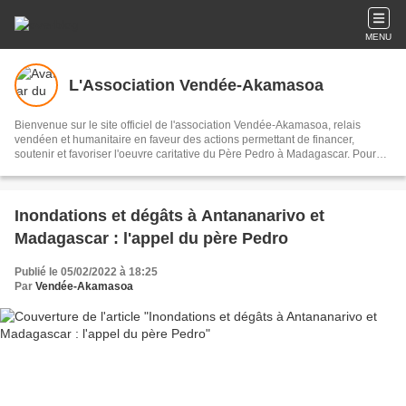
MENU
L'Association Vendée-Akamasoa
Bienvenue sur le site officiel de l'association Vendée-Akamasoa, relais
vendéen et humanitaire en faveur des actions permettant de financer,
soutenir et favoriser l'oeuvre caritative du Père Pedro à Madagascar. Pour
tout renseignement et/ou dons, vous pouvez nous écrire PAR LE LIEN CI-
DESSUS intitulé : CONTACT (en haut de la page d'accueil, sous la bannière
du blog).
Inondations et dégâts à Antananarivo et
Madagascar : l'appel du père Pedro
Publié le 05/02/2022 à 18:25
Par
Vendée-Akamasoa