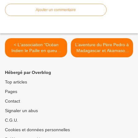
Ajouter un commentaire
< L'association "Océan
L’aventure du Père Pedro à
Indien le Paille en queue"
Madagascar et Akamasoa
offre deux ordinateurs à
en bulles : "Akamasoa,
l'école informatique
Père Pedro, l'humanité par
d'Akamasoa
l'action" >
Hébergé par Overblog
Top articles
Pages
Contact
Signaler un abus
C.G.U.
Cookies et données personnelles