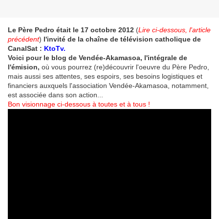
Le Père Pedro était le 17 octobre 2012
(
Lire ci-dessous, l'article
précédent
)
l'invité de la chaîne de télévision catholique de
CanalSat :
KtoTv.
Voici pour le blog de Vendée-Akamasoa, l'intégrale de
l'émision,
où vous pourrez (re)découvrir l'oeuvre du Père Pedro,
mais aussi ses attentes, ses espoirs, ses besoins logistiques et
financiers auxquels l'association Vendée-Akamasoa, notamment,
est associée dans son action...
Bon visionnage ci-dessous à toutes et à tous !