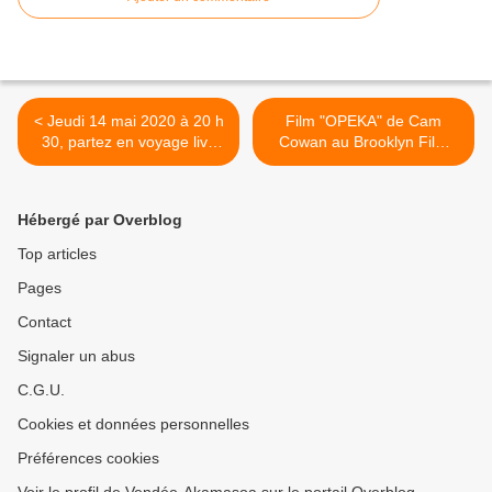
< Jeudi 14 mai 2020 à 20 h
Film "OPEKA" de Cam
30, partez en voyage live
Cowan au Brooklyn Film
de votre ordi, chez le père
Festival 2020 : visionnez le
Pedro avec Sonia et
film sur le père Pedro et
Alexandre Poussin
votez ! >
Hébergé par Overblog
Top articles
Pages
Contact
Signaler un abus
C.G.U.
Cookies et données personnelles
Préférences cookies