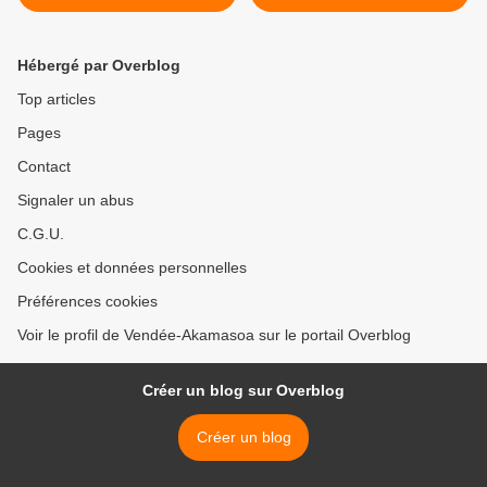
l'envoi de 2 containers de
sélectionné au Brooklyn
Vendée-Akamasoa pour le
Film Festival 2020 >
père Pedro
Hébergé par Overblog
Top articles
Pages
Contact
Signaler un abus
C.G.U.
Cookies et données personnelles
Préférences cookies
Voir le profil de Vendée-Akamasoa sur le portail Overblog
Créer un blog sur Overblog
Créer un blog