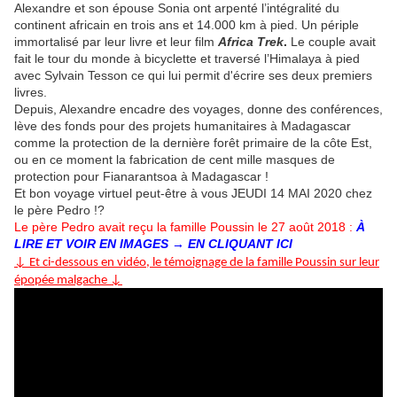
Alexandre et son épouse Sonia ont arpenté l’intégralité du
continent africain en trois ans et 14.000 km à pied. Un périple
immortalisé par leur livre et leur film
Africa Trek
.
Le couple avait
fait le tour du monde à bicyclette et traversé l’Himalaya à pied
avec Sylvain Tesson ce qui lui permit d'écrire ses deux premiers
livres.
Depuis, Alexandre encadre des voyages, donne des conférences,
lève des fonds pour des projets humanitaires à Madagascar
comme la protection de la dernière forêt primaire de la côte Est,
ou en ce moment la fabrication de cent mille masques de
protection pour Fianarantsoa à Madagascar !
Et bon voyage virtuel peut-être à vous JEUDI 14 MAI 2020 chez
le père Pedro !?
Le père Pedro avait reçu la famille Poussin le 27 août 2018 :
À
LIRE ET VOIR EN IMAGES → EN CLIQUANT ICI
↓ Et ci-dessous en vidéo, le témoignage de la famille Poussin sur leur
épopée malgache ↓