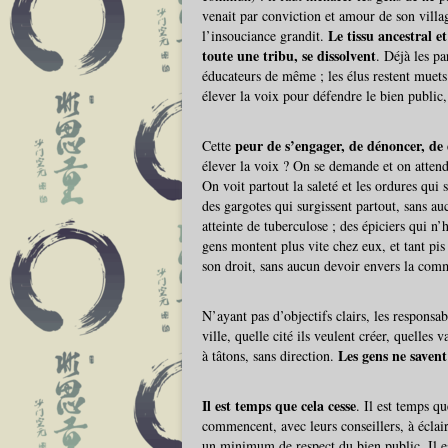
venait par conviction et amour de son villag
Le tissu ancestral e
l’insouciance grandit.
toute une tribu, se dissolvent
. Déjà les pa
éducateurs de même ; les élus restent muet
élever la voix pour défendre le bien public
peur de s’engager, de dénoncer, de d
Cette
élever la voix ? On se demande et on attend
On voit partout la saleté et les ordures qu
des gargotes qui surgissent partout, sans a
atteinte de tuberculose ; des épiciers qui n’h
gens montent plus vite chez eux, et tant pis 
son droit, sans aucun devoir envers la com
N’ayant pas d’objectifs clairs, les responsa
ville, quelle cité ils veulent créer, quelle
Les gens ne savent
à tâtons, sans direction.
Il est temps que cela cesse
. Il est temps qu
commencent, avec leurs conseillers, à écla
un minimum de respect du bien public. Il es