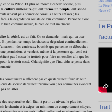
Des Nouve
e et de sa Patrie. Et plus on monte l’échelle sociale, plus
Le Père 
t la culture millénaire qui ont formé un peuple, ont soudé
News
(9)
rents n’osent plus donner de conseils à leurs enfants ; les
s face à la dégradation sociale de leur commune. Personne n’ose
, le bien communautaire, le bien de tout un chacun.
Le P
l'actu
ire la vérité
, est un fait. On se demande : mais qui va oser
. Et pendant ce temps les choses se dégradent continuellement.
i s’amassent ; des caniveaux bouchés que personne ne débouche ;
ucune permission, et vendent, même si la personne qui vend est
ésitent pas à casser le trottoir pour faire un escalier afin que les
pour le trottoir cassé. Cela signifie que l’individu se pense dans
munauté.
bles communaux n’affichent pas ce qu’ils veulent faire de leur
s valeurs de société ils veulent promouvoir ; les communes avancent
 pas où aller
.
e des responsables de l’Etat, à partir du niveau le plus bas,
Trait
ircir le chemin et à exiger un minimum de comportement citoyen,
t nécessaire que ces voix individuelles, qui ne cherchent que leur