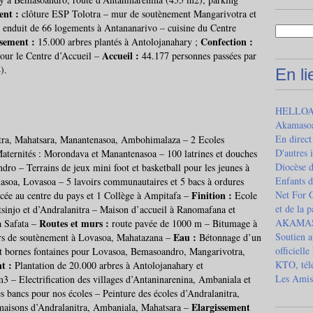
ent :
clôture ESP Tolotra – mur de soutènement Mangarivotra et
:
enduit de 66 logements à Antananarivo – cuisine du Centre
sement :
Confection :
15.000 arbres plantés à Antolojanahary ;
Accueil :
 pour le Centre d’Accueil –
44.177 personnes passées par
).
En l
HELLOAS
Akamaso
En direct
tra, Mahatsara, Manantenasoa, Ambohimalaza – 2 Ecoles
D'autres 
Maternités : Morondava et Manantenasoa – 100 latrines et douches
Diocèse 
ro – Terrains de jeux mini foot et basketball pour les jeunes à
Enfants d
soa, Lovasoa – 5 lavoirs communautaires et 5 bacs à ordures
Finition :
Net For G
e au centre du pays et 1 Collège à Ampitafa –
Ecole
et de la 
sinjo et d’Andralanitra – Maison d’accueil à Ranomafana et
Routes et murs :
AKAMASOA
 à Safata –
route pavée de 1000 m – Bitumage à
Eau :
Soutien a
rs de soutènement à Lovasoa, Mahatazana –
Bétonnage d’un
officielle
t bornes fontaines pour Lovasoa, Bemasoandro, Mangarivotra,
nt :
KTO, télé
Plantation de 20.000 arbres à Antolojanahary et
Les Amis
 – Electrification des villages d’Antaninarenina, Ambaniala et
 bancs pour nos écoles – Peinture des écoles d’Andralanitra,
Elargissement
maisons d’Andralanitra, Ambaniala, Mahatsara –