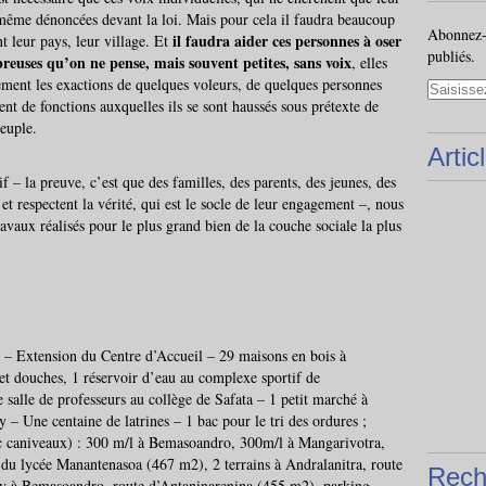
 même dénoncées devant la loi. Mais pour cela il faudra beaucoup
Abonnez-v
il faudra aider ces personnes à oser
t leur pays, leur village. Et
publiés.
reuses qu’on ne pense, mais souvent petites, sans voix
, elles
ement les exactions de quelques voleurs, de quelques personnes
ent de fonctions auxquelles ils se sont haussés sous prétexte de
peuple.
Artic
if – la preuve, c’est que des familles, des parents, des jeunes, des
 et respectent la vérité, qui est le socle de leur engagement –, nous
avaux réalisés pour le plus grand bien de la couche sociale la plus
– Extension du Centre d’Accueil – 29 maisons en bois à
 et douches, 1 réservoir d’eau au complexe sportif de
salle de professeurs au collège de Safata – 1 petit marché à
 – Une centaine de latrines – 1 bac pour le tri des ordures ;
ec caniveaux) : 300 m/l à Bemasoandro, 300m/l à Mangarivotra,
du lycée Manantenasoa (467 m2), 2 terrains à Andralanitra, route
Rech
ley à Bemasoandro, route d’Antaninarenina (455 m2), parking