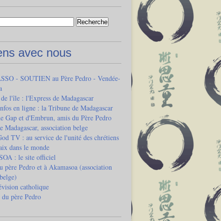
iens avec nous
SO - SOUTIEN au Père Pedro - Vendée-
a
 de l'île : l'Express de Madagascar
infos en ligne : la Tribune de Madagascar
de Gap et d'Embrun, amis du Père Pedro
e Madagascar, association belge
od TV : au service de l'unité des chrétiens
paix dans le monde
 : le site officiel
u père Pedro et à Akamasoa (association
 belge)
vision catholique
 du père Pedro