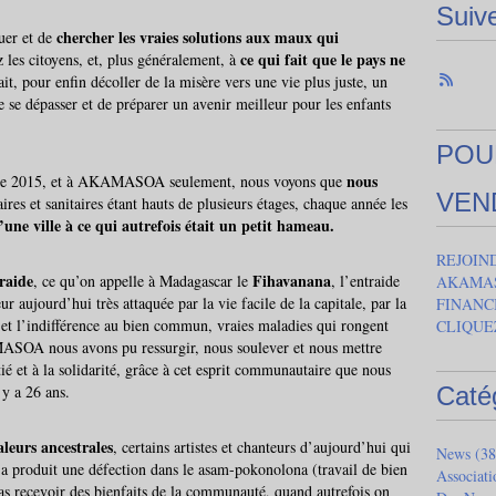
Suiv
chercher les vraies solutions aux maux qui
tuer et de
ce qui fait que le pays ne
 les citoyens, et, plus généralement, à
t, pour enfin décoller de la misère vers une vie plus juste, un
se dépasser et de préparer un avenir meilleur pour les enfants
POU
nous
année 2015, et à AKAMASOA seulement, nous voyons que
VEN
ires et sanitaires étant hauts de plusieurs étages, chaque année les
’une ville à ce qui autrefois était un petit hameau.
REJOIN
traide
Fihavanana
, ce qu’on appelle à Madagascar le
, l’entraide
AKAMAS
eur aujourd’hui très attaquée par la vie facile de la capitale, par la
FINANC
 et l’indifférence au bien commun, vraies maladies qui rongent
CLIQUE
MASOA nous avons pu ressurgir, nous soulever et nous mettre
tié et à la solidarité, grâce à cet esprit communautaire que nous
 y a 26 ans.
Caté
aleurs ancestrales
, certains artistes et chanteurs d’aujourd’hui qui
News
(38
 a produit une défection dans le asam-pokonolona (travail de bien
Associat
as recevoir des bienfaits de la communauté, quand autrefois on