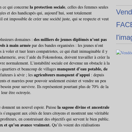
la protection sociale
 en ce qui concerne
, celles des femmes seules
Vend
ées et des handicapés qui, aujourd’hui, sont totalement
il est impossible de créer une société juste, qui se respecte et veut
FAC
l'ima
des
milliers de jeunes diplômés n’ont pas
lusieurs domaines :
vols à main armée
par des bandes organisées : les jeunes n’ont
as à voler et tuer leurs compatriotes, ce qui était inimaginable il y
ndarmerie, avec l’aide du Fokonolona, doivent travailler à créer la
vivre normalement. L’instabilité sociale est devenue un obstacle à la
manquent d’eau potable, de
s quartiers et beaucoup de villages
agriculteurs manquent d’appui
faiteurs à sévir ; les
: depuis
 vents et marrées pour pouvoir seulement exister et vendre un peu
besoin pour survivre. Ils représentent pourtant plus de 70% de la
leur être octroyée.
la sagesse divine et ancestrale
e donnent un nouvel espoir. Puisse
s s’engagent aux côtés de leurs citoyens et montrent une véritable
 profiteurs, en construisant des objectifs qui servent le bien public.
ux et qu’on avance vraiment.
Qu’ils voient des réalisations