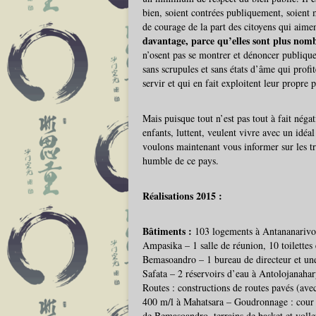
bien, soient contrées publiquement, soient
de courage de la part des citoyens qui aimen
davantage, parce qu’elles sont plus nomb
n’osent pas se montrer et dénoncer publiqu
sans scrupules et sans états d’âme qui profit
servir et qui en fait exploitent leur propre 
Mais puisque tout n’est pas tout à fait négat
enfants, luttent, veulent vivre avec un idéal
voulons maintenant vous informer sur les tr
humble de ce pays.
Réalisations 2015 :
Bâtiments :
103 logements à Antananarivo 
Ampasika – 1 salle de réunion, 10 toilettes
Bemasoandro – 1 bureau de directeur et une 
Safata – 2 réservoirs d’eau à Antolojanahary
Routes : constructions de routes pavés (av
400 m/l à Mahatsara – Goudronnage : cour 
de Bemasoandro, terrains de basket et vol