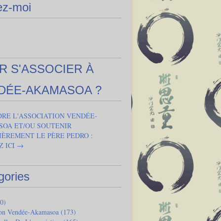
ez-moi
R S'ASSOCIER À
DÉE-AKAMASOA ?
DRE L'ASSOCIATION VENDÉE-
OA ET/OU SOUTENIR
IÈREMENT LE PÈRE PEDRO :
Z ICI →
gories
0)
ion Vendée-Akamasoa
(173)