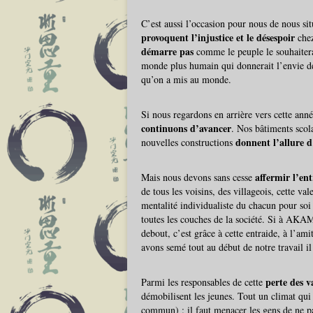
C’est aussi l’occasion pour nous de nous si
provoquent l’injustice et le désespoir
chez
démarre pas
comme le peuple le souhaiterai
monde plus humain qui donnerait l’envie de 
qu’on a mis au monde.
Si nous regardons en arrière vers cette 
continuons d’avancer
. Nos bâtiments scola
donnent l’allure d
nouvelles constructions
affermir l’en
Mais nous devons sans cesse
de tous les voisins, des villageois, cette val
mentalité individualiste du chacun pour soi
toutes les couches de la société. Si à AKA
debout, c’est grâce à cette entraide, à l’ami
avons semé tout au début de notre travail il
perte
des v
Parmi les responsables de cette
démobilisent les jeunes. Tout un climat qui
commun) : il faut menacer les gens de ne p