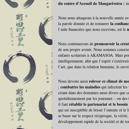
du centre d’Accueil de Mangarivotra :
ma
Nous nous attaquons à la nouvelle année av
la confian
la parole donnée et de restaurer
m
l’aide financière que nous recevons, est le
promouvoir la créat
Nous continuerons de
de son propre avenir. Nous sommes conscie
enfants scolarisés à AKAMASOA. Mais pour qu
intelligemment, afin que l’esprit s’extériori
l’art, que dans la relation humaine, le savoi
relever ce climat de mo
Nous devons aussi
combattre les maladies
;
qui infectent les 
criant dans des domaines aussi divers que cel
quotidiennement par les journaux – ou des
rétablir le partenariat
et le besoi
il faut
qui est susceptible de briser l’entente et le
se baser sur le respect réciproque, la vérité
développement rapide de la société et de tou