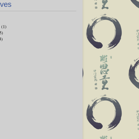
ives
(1)
5)
3)