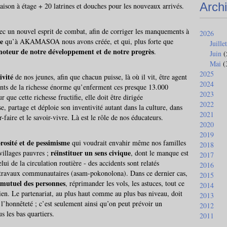
Arch
ison à étage + 20 latrines et douches pour les nouveaux arrivés.
ec un nouvel esprit de combat, afin de corriger les manquements à
2026
ce
qu’à AKAMASOA nous avons créée, et qui, plus forte que
Juillet
oteur de notre développement et de notre progrès
.
Juin
(
Mai
(
2025
ivité
de nos jeunes, afin que chacun puisse, là où il vit, être agent
2024
nts de la richesse énorme qu’enferment ces presque 13.000
2023
e cette richesse fructifie, elle doit être dirigée
2022
se, partage et déploie son inventivité autant dans la culture, dans
2021
r-faire et le savoir-vivre. Là est le rôle de nos éducateurs.
2020
2019
rosité et de pessimisme
qui voudrait envahir même nos familles
2018
réinstituer un sens civique
villages pauvres ;
, dont le manque est
2017
ui de la circulation routière - des accidents sont relatés
2016
 travaux communautaires (asam-pokonolona). Dans ce dernier cas,
2015
n mutuel des personnes
, réprimander les vols, les astuces, tout ce
2014
 lien. Le partenariat, au plus haut comme au plus bas niveau, doit
2013
, l’honnêteté ; c’est seulement ainsi qu’on peut prévoir un
2012
s les bas quartiers.
2011