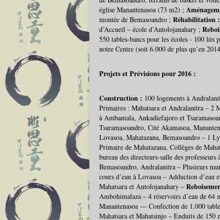
Aménagem
église Manantenasoa (73 m2) ;
Réhabilitation 
montée de Bemasoandro ;
Reboi
d’Accueil – école d’Antolojanahary ;
550 tables-bancs pour les écoles - 100 lits
notre Centre (soit 6.000 de plus qu’en 2014
Projets et Prévisions pour 2016 :
Construction :
100 logements à Andralani
Primaires : Mahatsara et Andralanitra – 2 
à Ambaniala, Ankadiefajoro et Tsaramasoand
Tsaramasoandro, Cité Akamasoa, Manantena
Lovasoa, Mahatazana, Bemasoandro – 1 Lycé
Primaire de Mahatazana, Collèges de Mahat
bureau des directeurs-salle des professeurs
Bemasoandro, Andralanitra – Plusieurs mu
cours d’eau à Lovasoa – Adduction d’eau e
Reboiseme
Mahatsara et Antolojanahary –
Ambohimalaza – 4 réservoirs d’eau de 64 m3
Manantenasoa –– Confection de 1.000 tables
Mahatsara et Mahatsinjo – Enduits de 150 