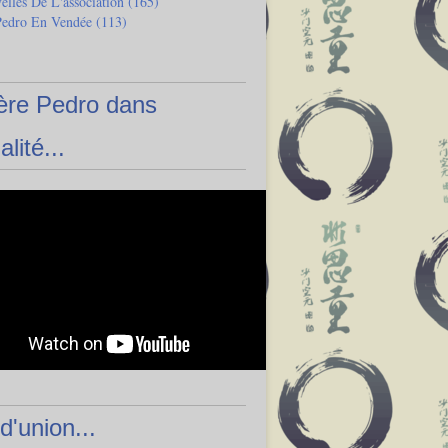
lles De L'association
(165)
Pedro En Vendée
(113)
ère Pedro dans
alité...
 d'union...