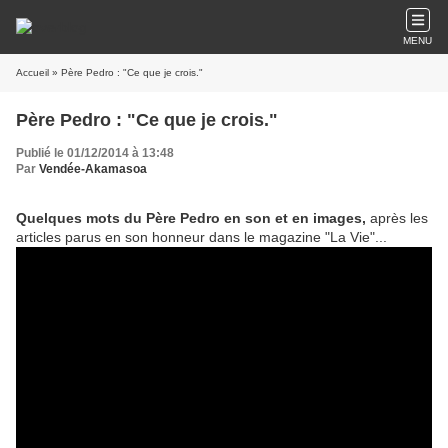
MENU
Accueil
» Père Pedro : "Ce que je crois."
Père Pedro : "Ce que je crois."
Publié le 01/12/2014 à 13:48
Par
Vendée-Akamasoa
Quelques mots du Père Pedro en son et en images,
après les
articles parus en son honneur dans le magazine "La Vie"...