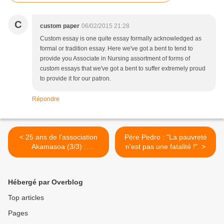
C
custom paper
06/02/2015 21:28
Custom essay is one quite essay formally acknowledged as
formal or tradition essay. Here we've got a bent to tend to
provide you Associate in Nursing assortment of forms of
custom essays that we've got a bent to suffer extremely proud
to provide it for our patron.
Répondre
< 25 ans de l'association
Père Pedro : "La pauvreté
Akamasoa (3/3) :
n'est pas une fatalité !". >
l'hommage à un
missionnaire
Hébergé par Overblog
Top articles
Pages