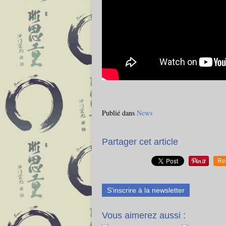
Publié dans
News
Partager cet article
Re
S'inscrire à la newsletter
Vous aimerez aussi :