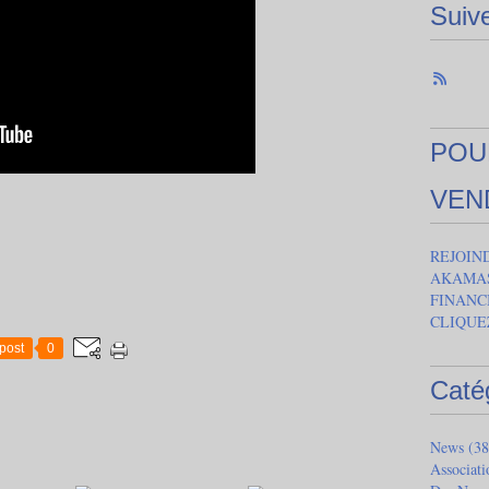
Suiv
POU
VEN
REJOIN
AKAMAS
FINANC
CLIQUE
post
0
Caté
News
(38
Associat