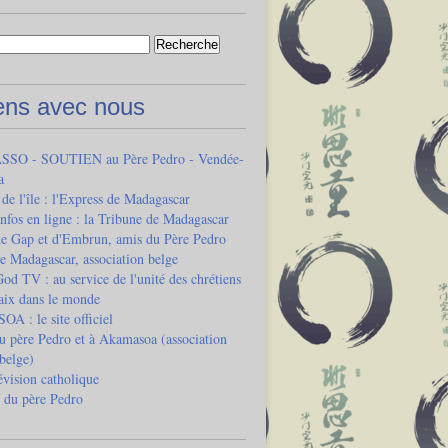
iens avec nous
SO - SOUTIEN au Père Pedro - Vendée-
a
 de l'île : l'Express de Madagascar
infos en ligne : la Tribune de Madagascar
de Gap et d'Embrun, amis du Père Pedro
e Madagascar, association belge
od TV : au service de l'unité des chrétiens
paix dans le monde
 : le site officiel
u père Pedro et à Akamasoa (association
 belge)
vision catholique
 du père Pedro