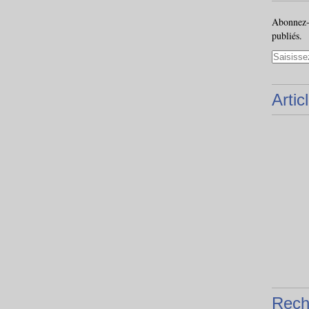
Abonnez-v
publiés.
Artic
Rech