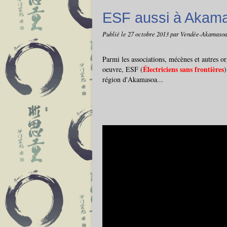
ESF aussi à Akama
Publié le
27 octobre 2013
par Vendée-Akamaso
Parmi les associations, mécènes et autres o
Électriciens sans frontières
oeuvre, ESF (
)
région d'Akamasoa...