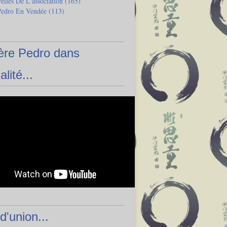
lles De L'association
(165)
Pedro En Vendée
(113)
ère Pedro dans
alité...
 d'union...