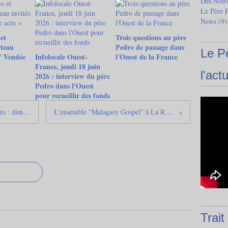
Des Nouve
Le Père 
News
(9)
et
Trois questions au père
teau
Pedro de passage dans
Le P
V Vendée
Infolocale Ouest-
l'Ouest de la France
France, jeudi 18 juin
l'actu
2026 : interview du père
Pedro dans l'Ouest
pour recueillir des fonds
Super loto 2013 au profit du Père Pedro : dimanche 13 octobre 2013 au Puy du Fou (Vendée)
L'ensemble "Malagasy Gospel" à La Roche-sur-Yon (Vendée) le 8 décembre 2013
Trait