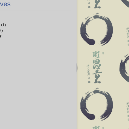
ives
(1)
5)
3)