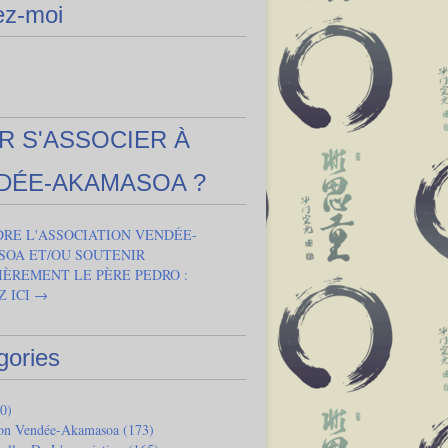
ez-moi
R S'ASSOCIER À
DÉE-AKAMASOA ?
DRE L'ASSOCIATION VENDÉE-
OA ET/OU SOUTENIR
IÈREMENT LE PÈRE PEDRO :
Z ICI →
gories
0)
ion Vendée-Akamasoa
(173)