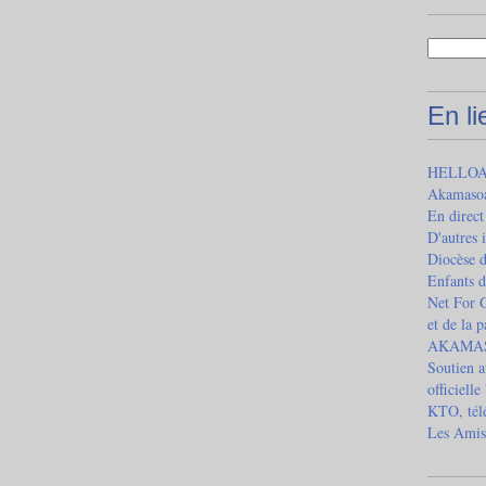
En l
HELLOAS
Akamaso
En direct
D'autres 
Diocèse 
Enfants d
Net For G
et de la 
AKAMASOA
Soutien a
officielle
KTO, télé
Les Amis