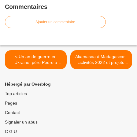
Commentaires
Ajouter un commentaire
< Un an de guerre en
Akamasoa à Madagascar :
Ukraine, père Pedro à
activités 2022 et projets
Vladimir Poutine : « Arrêtez
2023 du père Pedro >
la guerre et faites la PAIX !
».
Hébergé par Overblog
Top articles
Pages
Contact
Signaler un abus
C.G.U.