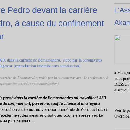
 Pedro devant la carrière
L'As
ro, à cause du confinement
Aka
r
à Madagas
 carrière de Bemasoandro, vidée par la coronavirus avec le confinement à
vous pou
production interdite sans autorisation)
DESSUS i
d'accueil
is passé dans la carrière de Bemasoandro où travaillent 380
de de confinement, personne, sauf le silence et une légère
Voir le p
dessus
) en ces temps graves pour pandémie de Coronavirus, et
Overblog
'épidémie et des mesures drastiques pour s'en préserver. Le
 les plus pauvres...