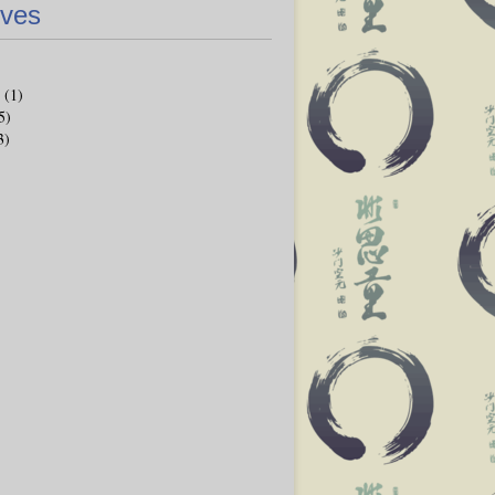
ives
(1)
5)
3)