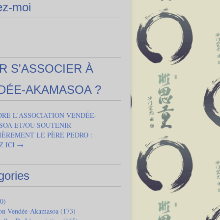
ez-moi
R S'ASSOCIER À
DÉE-AKAMASOA ?
DRE L'ASSOCIATION VENDÉE-
OA ET/OU SOUTENIR
IÈREMENT LE PÈRE PEDRO :
Z ICI →
gories
0)
ion Vendée-Akamasoa
(173)