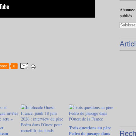
Abonnez-v
publiés.
Artic
post
0
et
Trois questions au père
Rech
teau
Pedro de passage dans