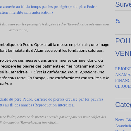
Suiv
l du temps par les protégé(e)s du père Pedro (Reproduction interdite sans
autorisation)
POU
ymbolique où Pedro Opeka fait la messe en plein air ; une image
.
 dont les habitants d'Akamasoa sont les fondations colorées
VEN
o célèbre ses messes dans une immense carrière, donc, où
 récupéré les pierres des bâtiments édifiés notamment pour
REJOIN
sé la Cathédrale :
«
C'est la cathédrale. Nous l'appelons une
AKAMAS
ée sous terre. En Europe, une cathédrale est construite sur le
FINANC
main. »
CLIQUE
Caté
ère Pedro, carrière de pierres creusée par les pauvres pour édifier des
News
(38
il des années (Reproduction interdite)...
Associat