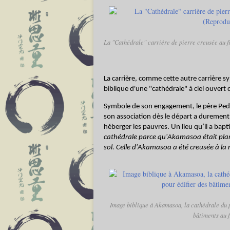
La "Cathédrale" carrière de pierre creusée au fi
La carrière, comme cette autre carrière s
biblique d'une "cathédrale" à ciel ouvert
Symbole de son engagement, le père Pedr
son association dès le départ a durement
héberger les pauvres. Un lieu qu’il a bapti
cathédrale parce qu'Akamasoa était plant
sol. Celle d'Akamasoa a été creusée à la 
Image biblique à Akamasoa, la cathédrale du p
bâtiments au f