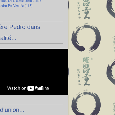
lles De L'association
(165)
Pedro En Vendée
(113)
ère Pedro dans
alité...
 d'union...