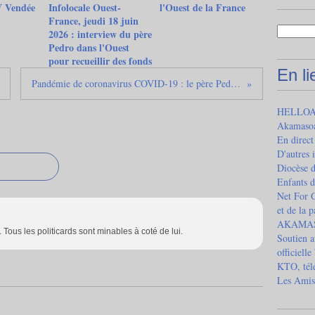
V Vendée
Infolocale Ouest-
l'Ouest de la France
France, jeudi 18 juin
2026 : interview du père
Pedro dans l'Ouest
pour recueillir des fonds
En l
Pandémie de coronavirus COVID-19 : le père Pedro visite les habitants dans le quartier de Mangarivotra
HELLOAS
Akamaso
En direct
D'autres 
Diocèse 
Enfants d
Net For G
et de la 
AKAMASOA
ous les politicards sont minables à coté de lui.
Soutien a
officielle
KTO, télé
Les Amis