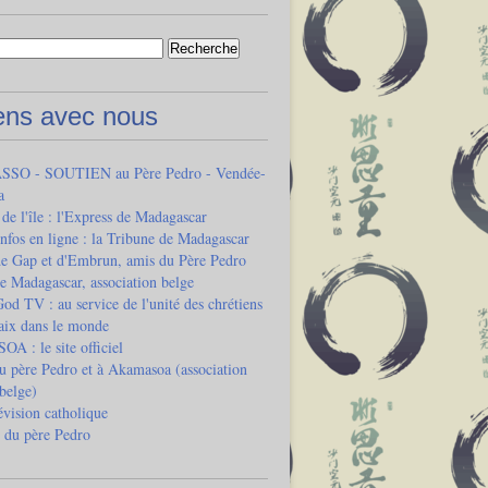
iens avec nous
SO - SOUTIEN au Père Pedro - Vendée-
a
 de l'île : l'Express de Madagascar
infos en ligne : la Tribune de Madagascar
de Gap et d'Embrun, amis du Père Pedro
e Madagascar, association belge
od TV : au service de l'unité des chrétiens
paix dans le monde
 : le site officiel
u père Pedro et à Akamasoa (association
 belge)
vision catholique
 du père Pedro