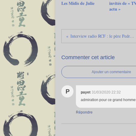
Les Midis de Julie
invités de « T
actu »
Interview radio RCF : le père Pedro Opeka, ami des pauvres de Madagascar
Commenter cet article
Ajouter un commentaire
P
payet
31/03/2020 22:32
admiration pour ce grand homme. T
Répondre