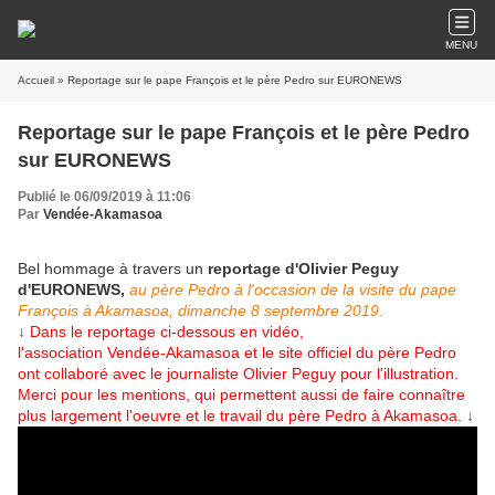
MENU
Accueil
» Reportage sur le pape François et le père Pedro sur EURONEWS
Reportage sur le pape François et le père Pedro
sur EURONEWS
Publié le 06/09/2019 à 11:06
Par
Vendée-Akamasoa
Bel hommage à travers un
reportage d'Olivier Peguy
d'EURONEWS,
au père Pedro à l'occasion de la visite du pape
François à Akamasoa, dimanche 8 septembre 2019.
↓
Dans le reportage ci-dessous en vidéo,
l'association Vendée-Akamasoa et le site officiel du père Pedro
ont collaboré avec le journaliste Olivier Peguy pour l'illustration.
Merci pour les mentions, qui permettent aussi de faire connaître
plus largement l'oeuvre et le travail du père Pedro à Akamasoa.
↓