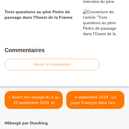
Trois questions au père Pedro de
passage dans l'Ouest de la France
Commentaires
Ajouter un commentaire
< Avant son voyage du 4 au
4 septembre 2019 : Le
10 septembre 2019, le
pape François dans l'avion
Pape s'adresse aux
vers, notamment,
Mozambicains, aux
Madagascar ! >
Malgaches et aux
Hébergé par Overblog
Mauriciens