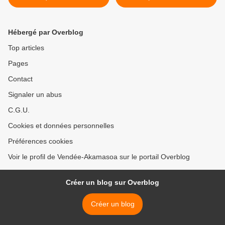
et Madagascar : le pape
Pape s'adresse aux
François à la rencontre de
Mozambicains, aux
la pauvreté
Malgaches et aux
Hébergé par Overblog
Mauriciens >
Top articles
Pages
Contact
Signaler un abus
C.G.U.
Cookies et données personnelles
Préférences cookies
Voir le profil de Vendée-Akamasoa sur le portail Overblog
Créer un blog sur Overblog
Créer un blog