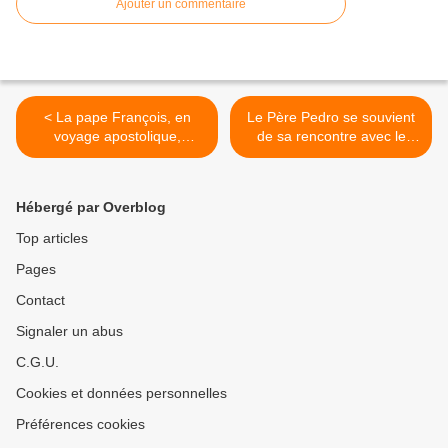
Ajouter un commentaire
< La pape François, en
Le Père Pedro se souvient
voyage apostolique,
de sa rencontre avec le
passera chez le père Pedro
Pape Jean-Paul II à
en septembre 2019
Madagascar, en 1989... >
Hébergé par Overblog
Top articles
Pages
Contact
Signaler un abus
C.G.U.
Cookies et données personnelles
Préférences cookies