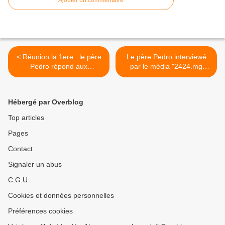
Ajouter un commentaire
< Réunion la 1ere : le père
Le père Pedro interviewé
Pedro répond aux
par le média "2424.mg
questions d'actu
Actualités & Reportages" >
Hébergé par Overblog
Top articles
Pages
Contact
Signaler un abus
C.G.U.
Cookies et données personnelles
Préférences cookies