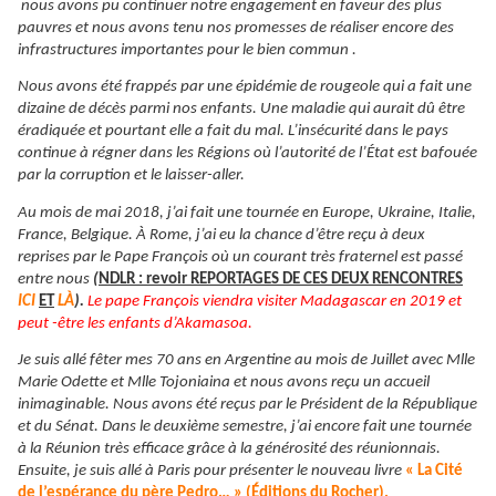
nous avons pu continuer notre engagement en faveur des plus
pauvres et nous avons tenu nos promesses de réaliser encore des
infrastructures importantes pour le bien commun .
Nous avons été frappés par une épidémie de rougeole qui a fait une
dizaine de décès parmi nos enfants. Une maladie qui aurait dû être
éradiquée et pourtant elle a fait du mal. L’insécurité dans le pays
continue à régner dans les Régions où l’autorité de l’État est bafouée
par la corruption et le laisser-aller.
Au mois de mai 2018, j’ai fait une tournée en Europe, Ukraine, Italie,
France, Belgique. À Rome, j’ai eu la chance d’être reçu à deux
reprises par le Pape François où un courant très fraternel est passé
entre nous
(
NDLR : revoir REPORTAGES DE CES DEUX RENCONTRES
ICI
ET
LÀ
).
Le pape François viendra visiter Madagascar en 2019 et
peut -être les enfants d’Akamasoa.
Je suis allé fêter mes 70 ans en Argentine au mois de Juillet avec Mlle
Marie Odette et Mlle Tojoniaina et nous avons reçu un accueil
inimaginable. Nous avons été reçus par le Président de la République
et du Sénat. Dans le deuxième semestre, j’ai encore fait une tournée
à la Réunion très efficace grâce à la générosité des réunionnais.
Ensuite, je suis allé à Paris pour présenter le nouveau livre
« La Cité
de l’espérance du père Pedro… » (Éditions du Rocher).