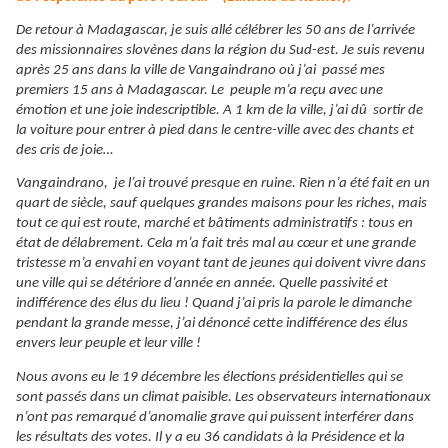
De retour à Madagascar, je suis allé célébrer les 50 ans de l’arrivée
des missionnaires slovènes dans la région du Sud-est. Je suis revenu
après 25 ans dans la ville de Vangaindrano où j’ai passé mes
premiers 15 ans à Madagascar. Le peuple m’a reçu avec une
émotion et une joie indescriptible. A 1 km de la ville, j’ai dû sortir de
la voiture pour entrer à pied dans le centre-ville avec des chants et
des cris de joie…
Vangaindrano, je l’ai trouvé presque en ruine. Rien n’a été fait en un
quart de siècle, sauf quelques grandes maisons pour les riches, mais
tout ce qui est route, marché et bâtiments administratifs : tous en
état de délabrement. Cela m’a fait très mal au cœur et une grande
tristesse m’a envahi en voyant tant de jeunes qui doivent vivre dans
une ville qui se détériore d’année en année. Quelle passivité et
indifférence des élus du lieu ! Quand j’ai pris la parole le dimanche
pendant la grande messe, j’ai dénoncé cette indifférence des élus
envers leur peuple et leur ville !
Nous avons eu le 19 décembre les élections présidentielles qui se
sont passés dans un climat paisible. Les observateurs internationaux
n’ont pas remarqué d’anomalie grave qui puissent interférer dans
les résultats des votes. Il y a eu 36 candidats à la Présidence et la