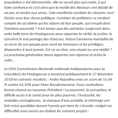
population a été déconcertée, elle ne savait plus qui croire, à qui
faire confiance et c’est ainsi que la moitié des électeurs ont décidé de
ne pas se rendre aux urnes. Cela manifeste combien les citoyens sont
fâchés avec leur classe politique. Combien de politiciens se rendent
compte de cet abime qui les sépare de leur peuple, qui croupit dans
l’extrême pauvreté ? Il est temps que des patriotes surgissent dans
cette belle terre de Madagascar pour apporter la vérité, la justice, le
travail et le vrai partage des richesses. Puisse l’ancienne mentalité de
se servir de son peuple pour avoir les honneurs et les privilèges,
disparaitre à tout jamais. Est-ce un rêve, une utopie ou une réalité ?
La prochaine génération devra apporter une réponse et écrira la
suite…
Le CENI (commission électorale nationale indépendante pour la
transition) de Madagascar a annoncé publiquement le 27 décembre
2018 les suivants résultats : Andry Rajoelina avec un score de 55,66
% contre 44,34% pour Marc Ravalomanana. Nous souhaitons
bonne chance au nouveau Président ! La pauvreté, la corruption, le
difficile accès à la santé pour les plus pauvres, l’insécurité, les
maladies contagieuses, le manque d’eau potable, le chômage ont
fait notre quotidien durant l’année qui vient de s’écouler, malgré ces
difficultés nous avons pu réaliser les suivants projets :