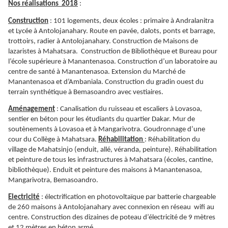
Nos réalisations 2018
:
Construction
: 101 logements, deux écoles : primaire à Andralanitra
et Lycée à Antolojanahary. Route en pavée, dalots, ponts et barrage,
trottoirs, radier à Antolojanahary. Construction de Maisons de
lazaristes à Mahatsara. Construction de Bibliothèque et Bureau pour
l’école supérieure à Manantenasoa. Construction d’un laboratoire au
centre de santé à Manantenasoa. Extension du Marché de
Manantenasoa et d’Ambaniala. Construction du gradin ouest du
terrain synthétique à Bemasoandro avec vestiaires.
Aménagement
: Canalisation du ruisseau et escaliers à Lovasoa,
sentier en béton pour les étudiants du quartier Dakar. Mur de
soutènements à Lovasoa et à Mangarivotra. Goudronnage d’une
cour du Collège à Mahatsara.
Réhabilitation
: Réhabilitation du
village de Mahatsinjo (enduit, allé, véranda, peinture). Réhabilitation
et peinture de tous les infrastructures à Mahatsara (écoles, cantine,
bibliothèque). Enduit et peinture des maisons à Manantenasoa,
Mangarivotra, Bemasoandro.
Electricité
: électrification en photovoltaïque par batterie chargeable
de 260 maisons à Antolojanahary avec connexion en réseau wifi au
centre. Construction des dizaines de poteau d’électricité de 9 mètres
et 12 mètres en béton armé.