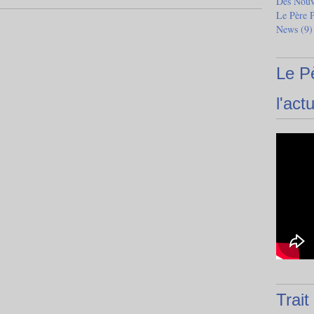
Des Nouve
Le Père 
News
(9)
Le P
l'actu
Trait