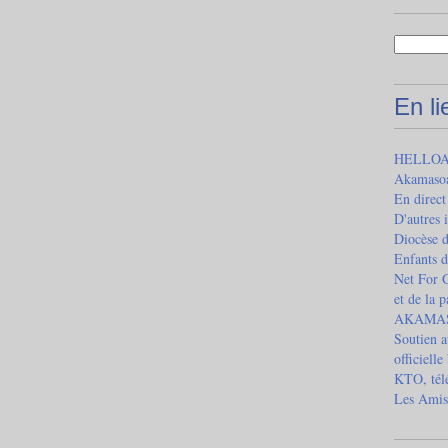
En l
HELLOAS
Akamaso
En direct
D'autres 
Diocèse 
Enfants d
Net For G
et de la 
AKAMASOA
Soutien a
officielle
KTO, télé
Les Amis