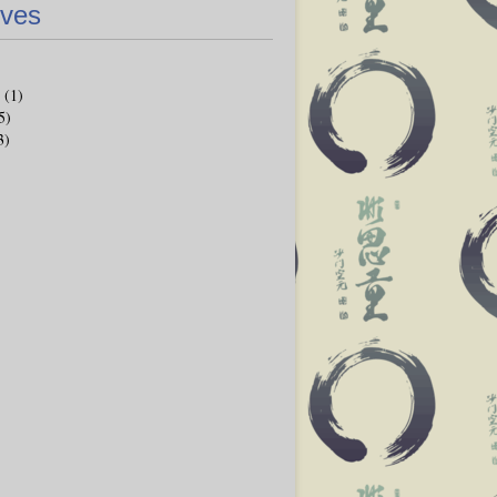
ives
(1)
5)
3)