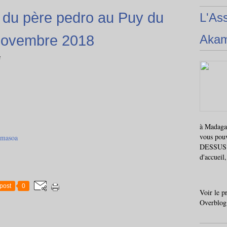
t du père pedro au Puy du
L'As
novembre 2018
Aka
a
à Madagas
vous pou
amasoa
DESSUS i
d'accueil
post
0
Voir le p
Overblog