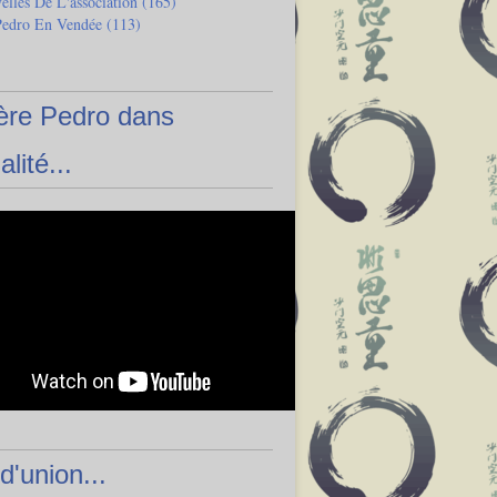
lles De L'association
(165)
Pedro En Vendée
(113)
ère Pedro dans
alité...
 d'union...