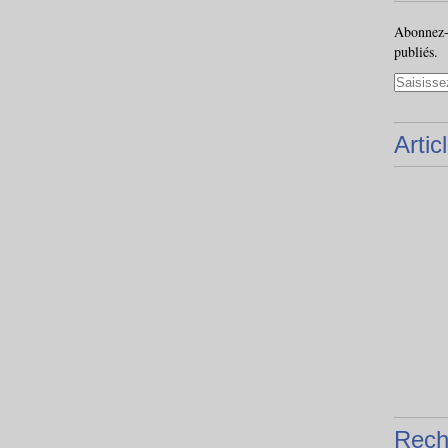
Abonnez-v
publiés.
Artic
Rech