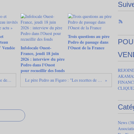
Suiv
et
Trois questions au père
POU
teau
Pedro de passage dans
V Vendée
Infolocale Ouest-
l'Ouest de la France
France, jeudi 18 juin
VEN
2026 : interview du père
Pedro dans l'Ouest
pour recueillir des fonds
REJOIN
AKAMAS
Le père Pedro dans une expo en France de la photographe Séverine Desmarest
Le père Pedro au Figaro : "Les recettes de la fraternité n'ont pas de nationalité."
FINANC
CLIQUE
Caté
News
(38
Associat