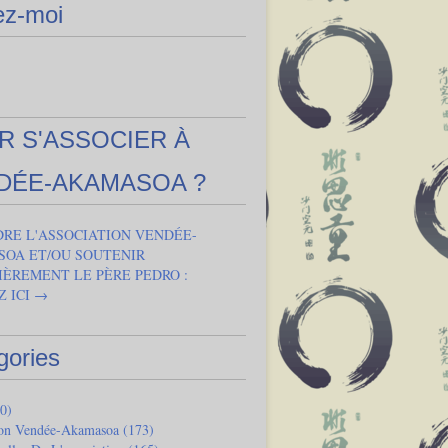
ez-moi
R S'ASSOCIER À
DÉE-AKAMASOA ?
DRE L'ASSOCIATION VENDÉE-
OA ET/OU SOUTENIR
IÈREMENT LE PÈRE PEDRO :
Z ICI →
gories
0)
ion Vendée-Akamasoa
(173)