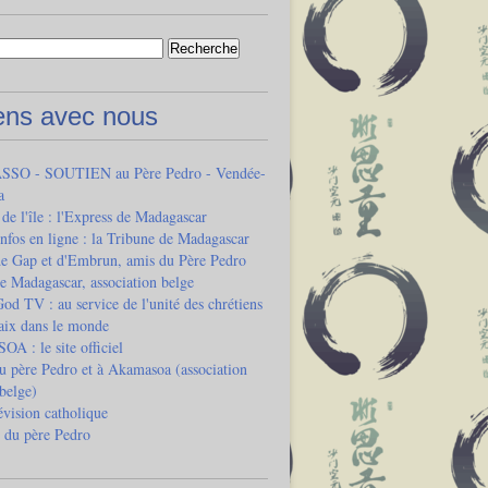
iens avec nous
SO - SOUTIEN au Père Pedro - Vendée-
a
 de l'île : l'Express de Madagascar
infos en ligne : la Tribune de Madagascar
de Gap et d'Embrun, amis du Père Pedro
e Madagascar, association belge
od TV : au service de l'unité des chrétiens
paix dans le monde
 : le site officiel
u père Pedro et à Akamasoa (association
 belge)
vision catholique
 du père Pedro