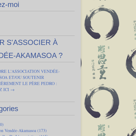
ez-moi
R S'ASSOCIER À
DÉE-AKAMASOA ?
DRE L'ASSOCIATION VENDÉE-
OA ET/OU SOUTENIR
IÈREMENT LE PÈRE PEDRO :
Z ICI →
gories
0)
ion Vendée-Akamasoa
(173)