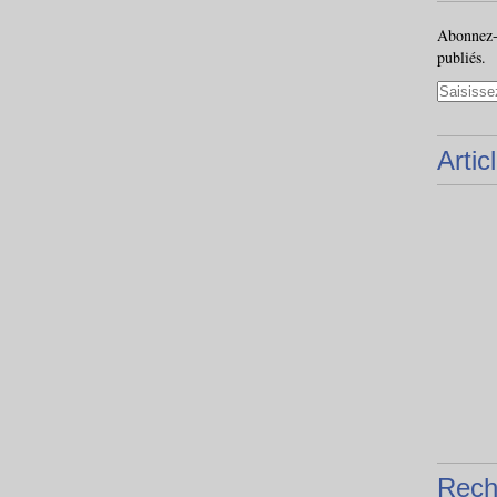
Abonnez-v
publiés.
Artic
Rech