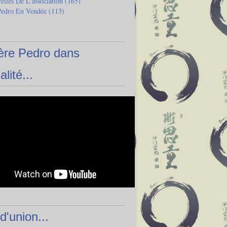
lles De L'association
(165)
Pedro En Vendée
(113)
ère Pedro dans
alité...
 d'union...