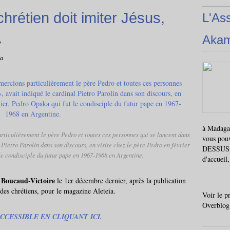
hrétien doit imiter Jésus,
L'As
»
Aka
oa
à Madagas
ticulièrement le père Pedro et toutes ces personnes qui se lancent dans
vous pou
 Pietro Parolin dans son discours, en visite chez le père Pedro en février
DESSUS i
le condisciple du futur pape en 1967-1968 en Argentine.
d'accueil
 Boucaud-Victoire
le 1er décembre dernier, après la publication
des chrétiens, pour le magazine Aleteia.
Voir le p
Overblog
CCESSIBLE EN CLIQUANT ICI.