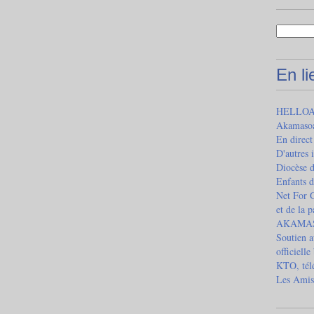
En l
HELLOAS
Akamaso
En direct
D'autres 
Diocèse 
Enfants d
Net For G
et de la 
AKAMASOA
Soutien a
officielle
KTO, télé
Les Amis