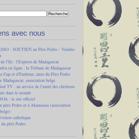
iens avec nous
SO - SOUTIEN au Père Pedro - Vendée-
a
 de l'île : l'Express de Madagascar
infos en ligne : la Tribune de Madagascar
de Gap et d'Embrun, amis du Père Pedro
e Madagascar, association belge
od TV : au service de l'unité des chrétiens
paix dans le monde
 : le site officiel
u père Pedro et à Akamasoa (association
 belge)
vision catholique
 du père Pedro