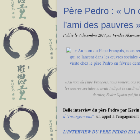
Père Pedro : « Un c
l’ami des pauvres 
Publié le
7 décembre 2017
par Vendée-Akamas
« Au nom du Pape François, nous remercions par
les œuvres sociales », avait indiqué le cardinal
dernier, Pedro Opaka qui fut 
Belle interview du père Pedro par Kevin
d'"Insurgez-vous",
un appel à l'engagement 
L'INTERVIEW DU PERE PEDRO EST A