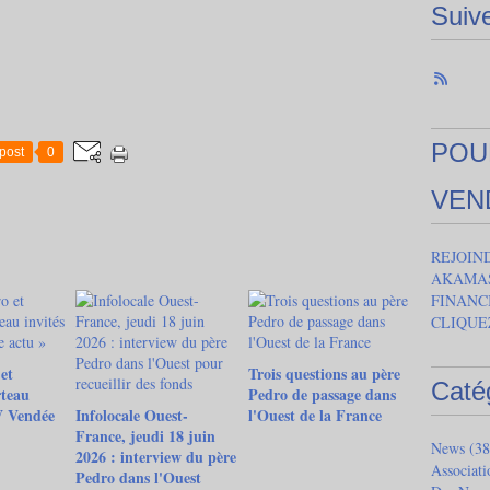
Suiv
POU
post
0
VEN
REJOIN
AKAMAS
FINANC
CLIQUE
et
Trois questions au père
Caté
teau
Pedro de passage dans
V Vendée
Infolocale Ouest-
l'Ouest de la France
France, jeudi 18 juin
News
(38
2026 : interview du père
Associat
Pedro dans l'Ouest