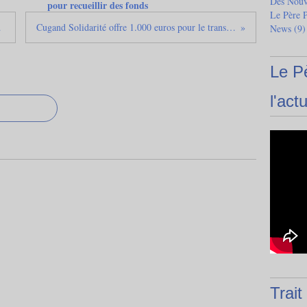
Des Nouve
pour recueillir des fonds
Le Père 
 protégé(e)s
Cugand Solidarité offre 1.000 euros pour le transport du prochain container de Vendée vers Madagascar
News
(9)
Le P
l'actu
Trait