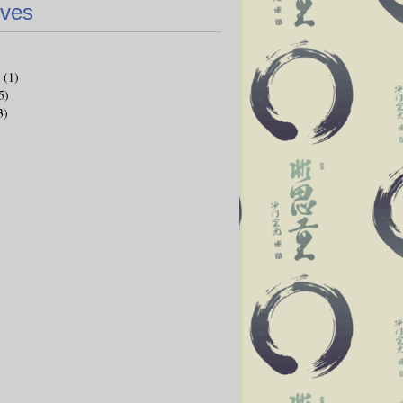
ives
(1)
5)
3)