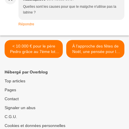
Quelles sont les causes pour que le malgche n'utilise pas la
latrine ?
Répondre
< 10.000 € pour le père
À l'approche des fêtes de
Pedro grâce au 7ème loto
Noël, une pensée pour le
de Vendée-Akamasoa
père Pedro et ses
protégé(e)s >
Hébergé par Overblog
Top articles
Pages
Contact
Signaler un abus
C.G.U.
Cookies et données personnelles