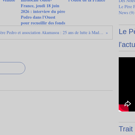
Des Nouve
France, jeudi 18 juin
Le Père 
2026 : interview du père
News
(9)
Pedro dans l'Ouest
pour recueillir des fonds
Le P
Père Pedro et association Akamasoa : 25 ans de lutte à Madagascar, bon anniversaire !
l'actu
Trait