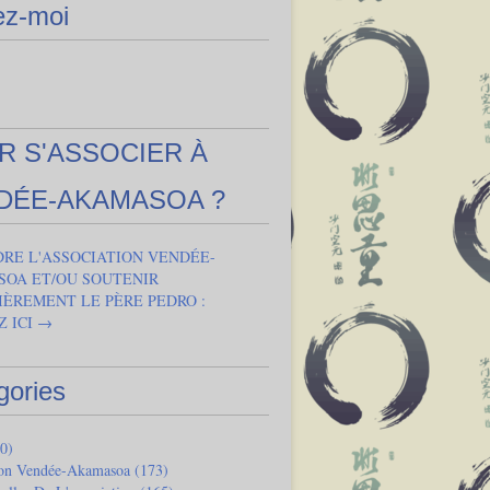
ez-moi
R S'ASSOCIER À
DÉE-AKAMASOA ?
DRE L'ASSOCIATION VENDÉE-
OA ET/OU SOUTENIR
IÈREMENT LE PÈRE PEDRO :
Z ICI →
gories
0)
ion Vendée-Akamasoa
(173)