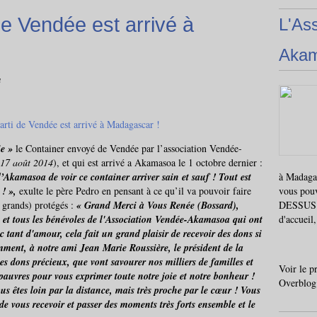
de Vendée est arrivé à
L'As
Aka
a
ie »
le Container envoyé de Vendée par l’association Vendée-
e 17 août 2014
), et qui est arrivé a Akamasoa le 1 octobre dernier :
d’Akamasoa de voir ce container arriver sain et sauf ! Tout est
à Madagas
 ! »,
exulte le père Pedro en pensant à ce qu’il va pouvoir faire
vous pou
t grands) protégés :
« Grand Merci à Vous Renée (Bossard),
DESSUS i
 et tous les bénévoles de l'Association Vendée-Akamasoa qui ont
d'accueil
 tant d'amour, cela fait un grand plaisir de recevoir des dons si
ment, à notre ami Jean Marie Roussière, le président de la
s dons précieux, que vont savourer nos milliers de familles et
Voir le p
 pauvres pour vous exprimer toute notre joie et notre bonheur !
Overblog
us êtes loin par la distance, mais très proche par le cœur ! Vous
de vous recevoir et passer des moments très forts ensemble et le