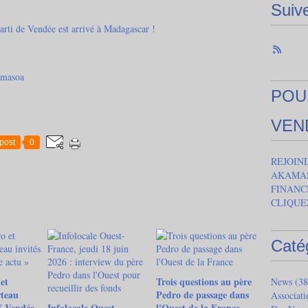
Suiv
amasoa
POU
VEN
post
0
REJOIN
AKAMAS
FINANC
CLIQUE
Caté
et
Trois questions au père
News
(38
teau
Pedro de passage dans
Associat
V Vendée
Infolocale Ouest-
l'Ouest de la France