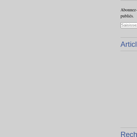
Abonnez-v
publiés.
Artic
Rech