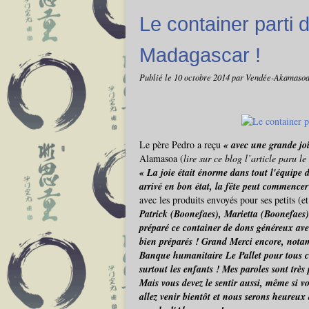
Le container parti 
Madagascar !
Publié le
10 octobre 2014
par Vendée-Akamaso
Le père Pedro a reçu
« avec une grande jo
Alamasoa (
lire sur ce blog l’article paru l
« La joie était énorme dans tout l'équipe 
arrivé en bon état, la fête peut commencer
avec les produits envoyés pour ses petits (e
Patrick (Boonefaes), Marietta (Boonefaes)
préparé ce container de dons généreux avec
bien préparés ! Grand Merci encore, notam
Banque humanitaire Le Pallet pour tous ce
surtout les enfants ! Mes paroles sont très
Mais vous devez le sentir aussi, même si vo
allez venir bientôt et nous serons heureux 