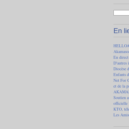
En l
HELLOAS
Akamaso
En direct
D'autres 
Diocèse 
Enfants d
Net For G
et de la 
AKAMASOA
Soutien a
officielle
KTO, télé
Les Amis