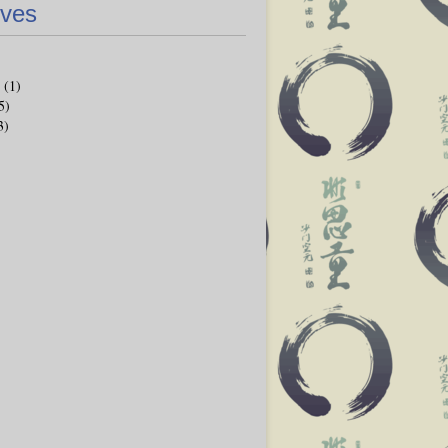
ives
(1)
5)
3)