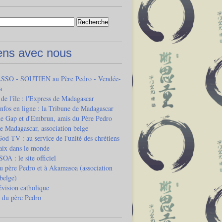
iens avec nous
SO - SOUTIEN au Père Pedro - Vendée-
a
 de l'île : l'Express de Madagascar
infos en ligne : la Tribune de Madagascar
de Gap et d'Embrun, amis du Père Pedro
e Madagascar, association belge
od TV : au service de l'unité des chrétiens
paix dans le monde
 : le site officiel
u père Pedro et à Akamasoa (association
 belge)
vision catholique
 du père Pedro