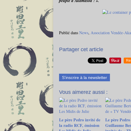
peuple d'Akamasoa ! ».
Publié dans
News
,
Association Vendée-Ak
Partager cet article
Re
S'inscrire à la newsletter
Vous aimerez aussi :
Le père Pedro invité de
Le père Pedro 
la radio RCF, émission
Guillaume Ber
Les Midis de Julie
invités de « T