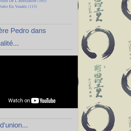
lles De L'association
(165)
Pedro En Vendée
(113)
ère Pedro dans
alité...
 d'union...